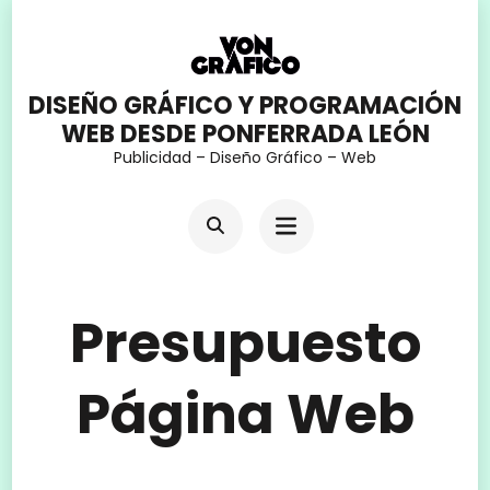
Saltar
al
contenido
DISEÑO GRÁFICO Y PROGRAMACIÓN
WEB DESDE PONFERRADA LEÓN
(presiona
Publicidad – Diseño Gráfico – Web
la
tecla
Intro)
Presupuesto
Página Web