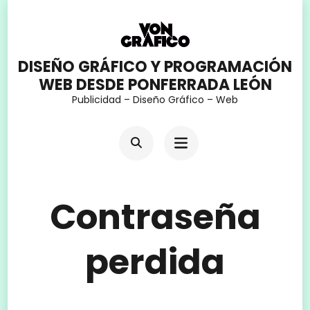
Saltar
al
contenido
DISEÑO GRÁFICO Y PROGRAMACIÓN
WEB DESDE PONFERRADA LEÓN
(presiona
Publicidad – Diseño Gráfico – Web
la
tecla
Intro)
Contraseña
perdida